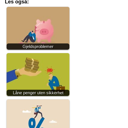
Les også:
Gjeldsproblemer
Låne penger uten sikkerhet