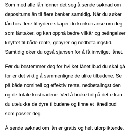
Som med alle lån lønner det seg å sende søknad om
depositumslån til flere banker samtidig. Når du søker
lån hos flere tilbydere skaper du konkurranse om deg
som låntaker, og kan oppnå bedre vilkår og betingelser
knyttet til både rente, gebyrer og nedbetalingstid.
Samtidig øker du også sjansen for å få innvilget lånet.
Før du bestemmer deg for hvilket lånetilbud du skal gå
for er det viktig å sammenligne de ulike tilbudene
.
Se
på både nominell og effektiv rente, nedbetalingstiden
og de totale kostnadene. Ved å bruke tid på dette kan
du utelukke de dyre tilbudene og finne et lånetilbud
som passer deg.
Å sende søknad om lån er gratis og helt uforpliktende.