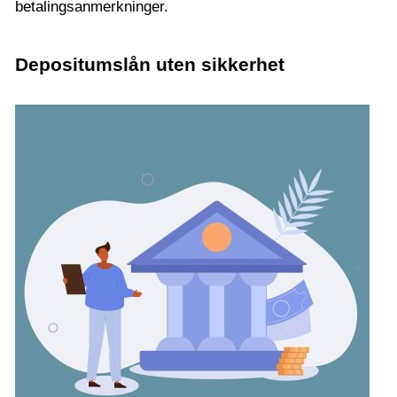
betalingsanmerkninger.
Depositumslån uten sikkerhet