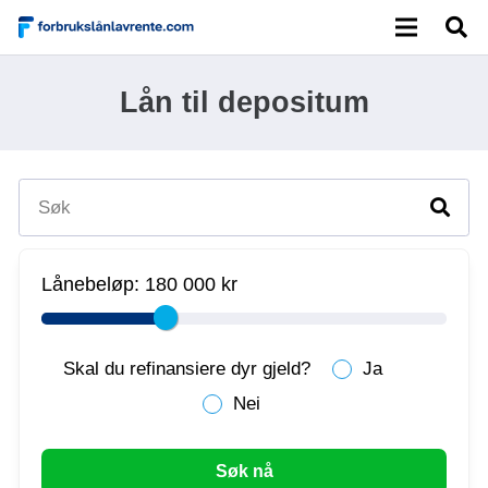
Lån til depositum
Lånebeløp:
180 000 kr
Skal du refinansiere dyr gjeld?
Ja
Nei
Søk nå