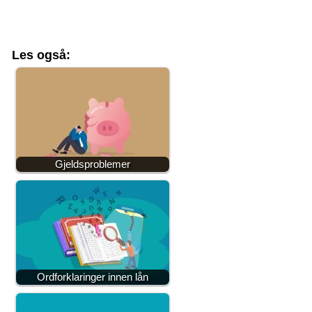
Les også:
Gjeldsproblemer
Ordforklaringer innen lån