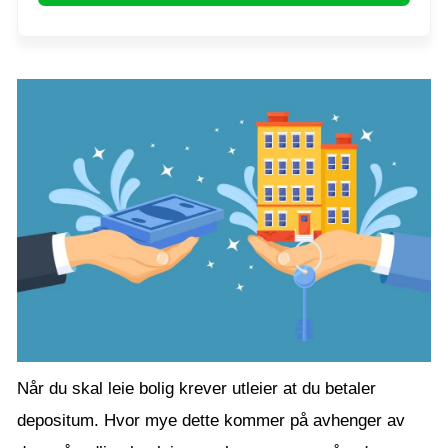
Når du skal leie bolig krever utleier at du betaler
depositum. Hvor mye dette kommer på avhenger av