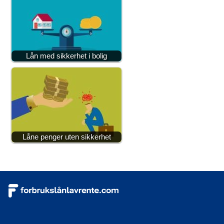
Lån med sikkerhet i bolig
Låne penger uten sikkerhet