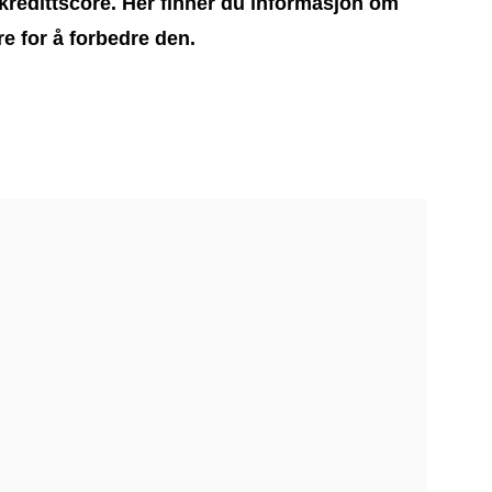
 kredittscore. Her finner du informasjon om
re for å forbedre den.