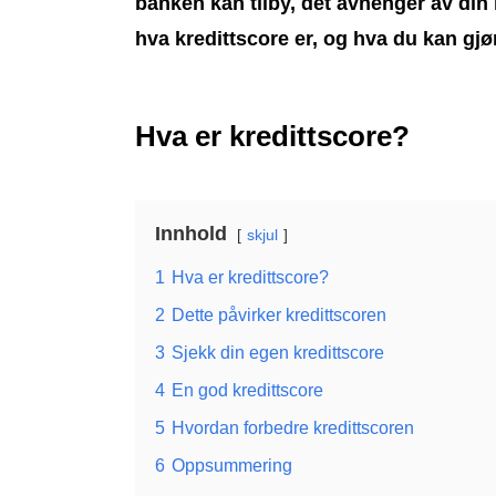
banken kan tilby, det avhenger av din
hva kredittscore er, og hva du kan gjø
Hva er kredittscore?
Innhold
skjul
1
Hva er kredittscore?
2
Dette påvirker kredittscoren
3
Sjekk din egen kredittscore
4
En god kredittscore
5
Hvordan forbedre kredittscoren
6
Oppsummering