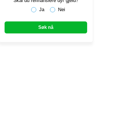
Skal du refinansiere dyr gjeld?
Ja
Nei
Søk nå