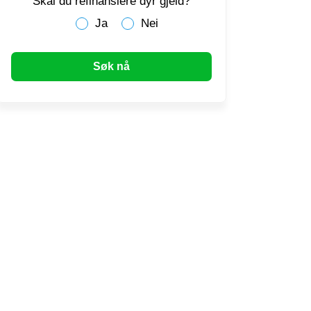
Skal du refinansiere dyr gjeld?
Ja
Nei
Søk nå