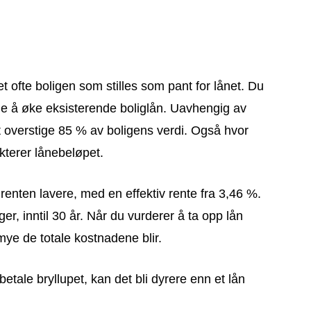
t ofte boligen som stilles som pant for lånet. Du
lge å øke eksisterende boliglån. Uavhengig av
net overstige 85 % av boligens verdi. Også hvor
ikterer lånebeløpet.
 renten lavere, med en effektiv rente fra 3,46 %.
er, inntil 30 år. Når du vurderer å ta opp lån
mye de totale kostnadene blir.
tale bryllupet, kan det bli dyrere enn et lån