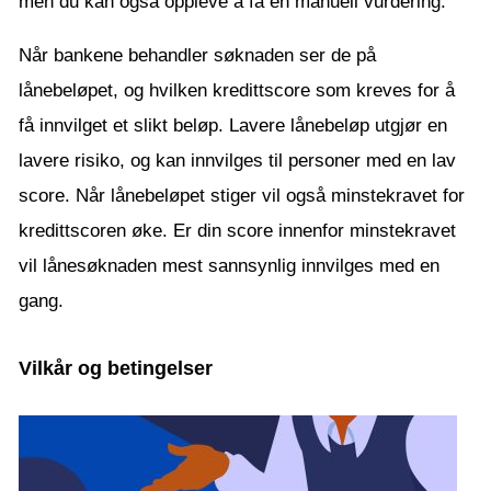
men du kan også oppleve å få en manuell vurdering.
Når bankene behandler søknaden ser de på
lånebeløpet, og hvilken kredittscore som kreves for å
få innvilget et slikt beløp. Lavere lånebeløp utgjør en
lavere risiko, og kan innvilges til personer med en lav
score. Når lånebeløpet stiger vil også minstekravet for
kredittscoren øke. Er din score innenfor minstekravet
vil lånesøknaden mest sannsynlig innvilges med en
gang.
Vilkår og betingelser