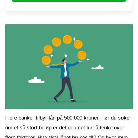
Flere banker tilbyr lån på 500 000 kroner. Før du søker
om et så stort beløp er det derimot lurt å tenke over
flere faktorer. Hva skal lånet brukes til? Og hvor mye