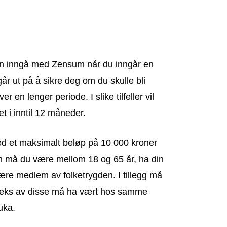
an inngå med Zensum når du inngår en
r ut på å sikre deg om du skulle bli
er en lenger periode. I slike tilfeller vil
t i inntil 12 måneder.
ed et maksimalt beløp på 10 000 kroner
gen må du være mellom 18 og 65 år, ha din
re medlem av folketrygden. I tillegg må
r seks av disse må ha vært hos samme
uka.