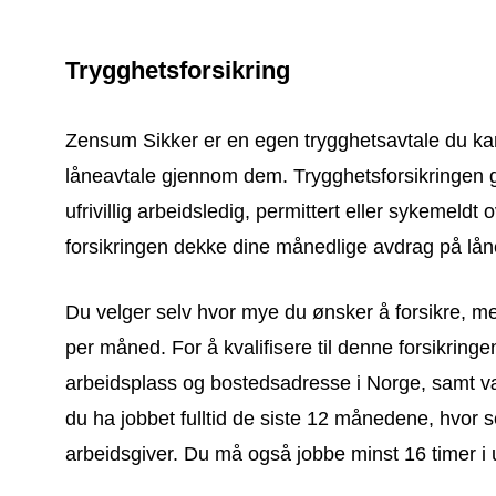
Trygghetsforsikring
Zensum Sikker er en egen trygghetsavtale du k
låneavtale gjennom dem. Trygghetsforsikringen gå
ufrivillig arbeidsledig, permittert eller sykemeldt ov
forsikringen dekke dine månedlige avdrag på låne
Du velger selv hvor mye du ønsker å forsikre, m
per måned. For å kvalifisere til denne forsikrin
arbeidsplass og bostedsadresse i Norge, samt væ
du ha jobbet fulltid de siste 12 månedene, hvo
arbeidsgiver. Du må også jobbe minst 16 timer i 