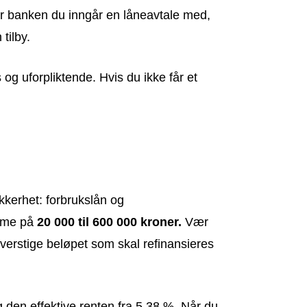
 er banken du inngår en låneavtale med,
tilby.
og uforpliktende. Hvis du ikke får et
kerhet: forbrukslån og
amme på
20 000 til 600 000 kroner.
Vær
verstige beløpet som skal refinansieres
g den effektive renten fra 5,38 %. Når du