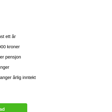
st ett år
000 kroner
ler pensjon
inger
nger årlig inntekt
nad