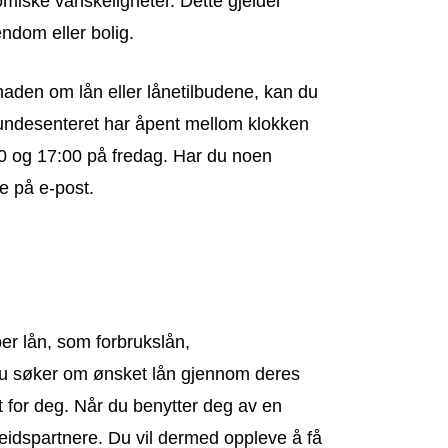
miske vanskeligheter. Dette gjelder
endom eller bolig.
naden om lån eller lånetilbudene, kan du
undesenteret har åpent mellom klokken
0 og 17:00 på fredag. Har du noen
e på e-post.
er lån, som forbrukslån,
 Du søker om ønsket lån gjennom deres
t for deg. Når du benytter deg av en
beidspartnere. Du vil dermed oppleve å få