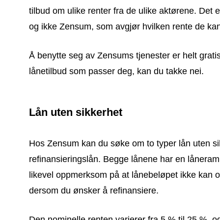
tilbud om ulike renter fra de ulike aktørene. Det
og ikke Zensum, som avgjør hvilken rente de kan 
Å benytte seg av Zensums tjenester er helt gratis 
lånetilbud som passer deg, kan du takke nei.
Lån uten sikkerhet
Hos Zensum kan du søke om to typer lån uten sik
refinansieringslån. Begge lånene har en låner
likevel oppmerksom på at lånebeløpet ikke kan o
dersom du ønsker å refinansiere.
Den nominelle renten varierer fra 5 % til 25 %, o