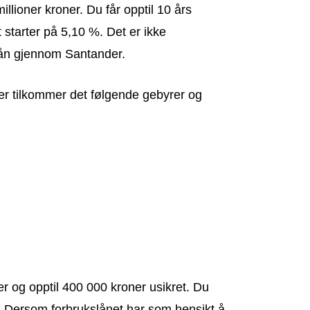
illioner kroner. Du får opptil 10 års
 starter på 5,10 %. Det er ikke
lån gjennom Santander.
ger tilkommer det følgende gebyrer og
 og opptil 400 000 kroner usikret. Du
t. Dersom forbrukslånet har som hensikt å