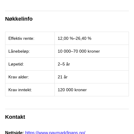
Nøkkelinfo
Effektiv rente:
12,00 %–26,40 %
Lånebeløp:
10 000–70 000 kroner
Løpetid:
2–5 år
Krav alder:
21 år
Krav inntekt:
120 000 kroner
Kontakt
Nettside:
https://www.paymarkfinans.no/