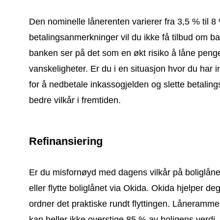
Den nominelle lånerenten varierer fra 3,5 % til 8
betalingsanmerkninger vil du ikke få tilbud om b
banken ser på det som en økt risiko å låne peng
vanskeligheter. Er du i en situasjon hvor du har 
for å nedbetale inkassogjelden og slette betaling
bedre vilkår i fremtiden.
Refinansiering
Er du misfornøyd med dagens vilkår på boliglånet
eller flytte boliglånet via Okida. Okida hjelper de
ordner det praktiske rundt flyttingen. Lånerammen
kan heller ikke overstige 85 % av boligens verdi.