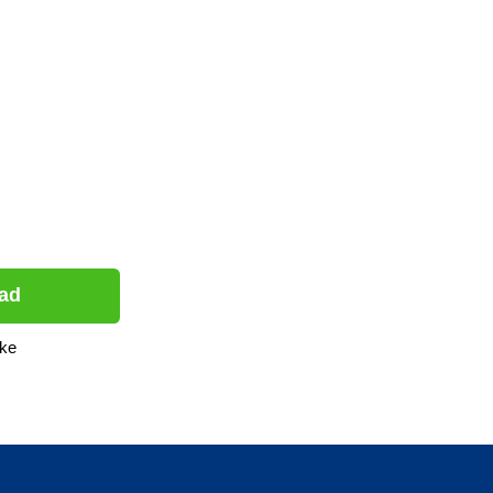
nad
ke