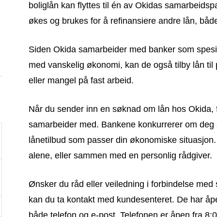
boliglån kan flyttes til én av Okidas samarbeidsp
økes og brukes for å refinansiere andre lån, båd
Siden Okida samarbeider med banker som spesial
med vanskelig økonomi, kan de også tilby lån ti
eller mangel på fast arbeid.
Når du sender inn en søknad om lån hos Okida, f
samarbeider med. Bankene konkurrerer om deg 
lånetilbud som passer din økonomiske situasjon
alene, eller sammen med en personlig rådgiver.
Ønsker du råd eller veiledning i forbindelse me
kan du ta kontakt med kundesenteret. De har åpen
både telefon og e-post. Telefonen er åpen fra 8:00