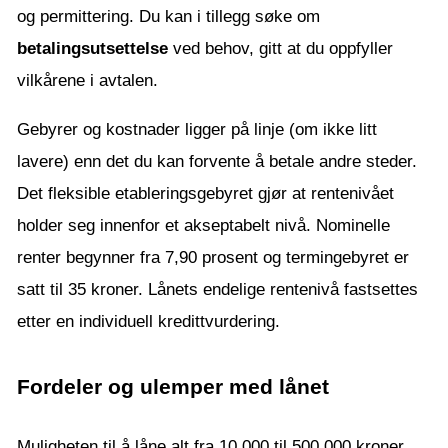
og permittering. Du kan i tillegg søke om
betalingsutsettelse
ved behov, gitt at du oppfyller
vilkårene i avtalen.
Gebyrer og kostnader ligger på linje (om ikke litt
lavere) enn det du kan forvente å betale andre steder.
Det fleksible etableringsgebyret gjør at rentenivået
holder seg innenfor et akseptabelt nivå. Nominelle
renter begynner fra 7,90 prosent og termingebyret er
satt til 35 kroner. Lånets endelige rentenivå fastsettes
etter en individuell kredittvurdering.
Fordeler og ulemper med lånet
Muligheten til å låne alt fra 10 000 til 500 000 kroner