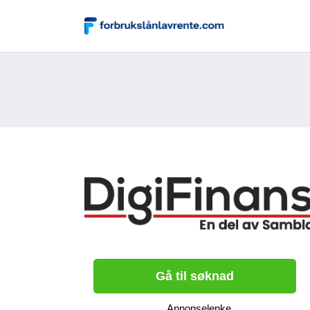
Gå til søknad
Annonselenke